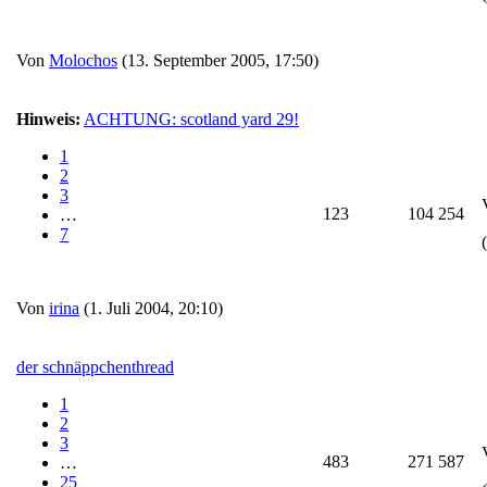
Von
Molochos
(13. September 2005, 17:50)
Hinweis:
ACHTUNG: scotland yard 29!
1
2
3
123
104 254
…
7
Von
irina
(1. Juli 2004, 20:10)
der schnäppchenthread
1
2
3
483
271 587
…
25