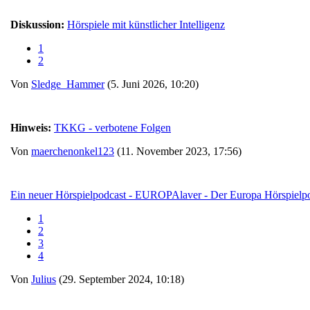
Diskussion:
Hörspiele mit künstlicher Intelligenz
1
2
Von
Sledge_Hammer
(5. Juni 2026, 10:20)
Hinweis:
TKKG - verbotene Folgen
Von
maerchenonkel123
(11. November 2023, 17:56)
Ein neuer Hörspielpodcast - EUROPAlaver - Der Europa Hörspielpo
1
2
3
4
Von
Julius
(29. September 2024, 10:18)