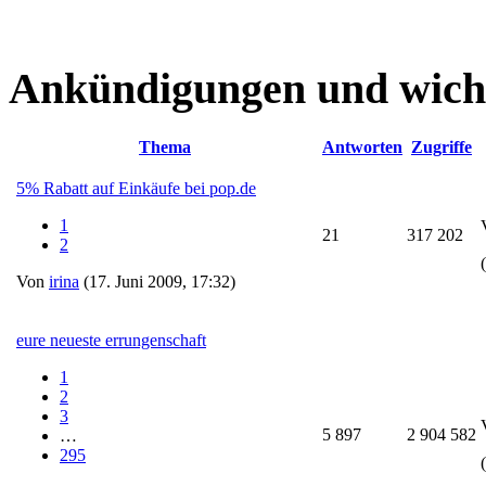
Ankündigungen und wich
Thema
Antworten
Zugriffe
5% Rabatt auf Einkäufe bei pop.de
1
21
317 202
2
Von
irina
(17. Juni 2009, 17:32)
eure neueste errungenschaft
1
2
3
5 897
2 904 582
…
295