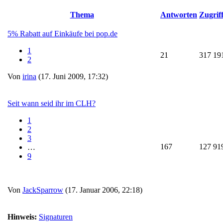
Thema
Antworten
Zugrif
5% Rabatt auf Einkäufe bei pop.de
1
21
317 19
2
Von
irina
(17. Juni 2009, 17:32)
Seit wann seid ihr im CLH?
1
2
3
167
127 91
…
9
Von
JackSparrow
(17. Januar 2006, 22:18)
Hinweis:
Signaturen