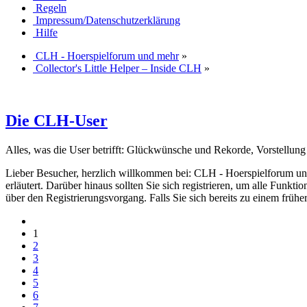
Regeln
Impressum/Datenschutzerklärung
Hilfe
CLH - Hoerspielforum und mehr
»
Collector's Little Helper – Inside CLH
»
Die CLH-User
Alles, was die User betrifft: Glückwünsche und Rekorde, Vorstellu
Lieber Besucher, herzlich willkommen bei: CLH - Hoerspielforum und meh
erläutert. Darüber hinaus sollten Sie sich registrieren, um alle Funkt
über den Registrierungsvorgang. Falls Sie sich bereits zu einem frühe
1
2
3
4
5
6