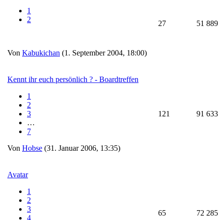
1
2
27
51 889
Von
Kabukichan
(1. September 2004, 18:00)
Kennt ihr euch persönlich ? - Boardtreffen
1
2
3
121
91 633
…
7
Von
Hobse
(31. Januar 2006, 13:35)
Avatar
1
2
3
65
72 285
4