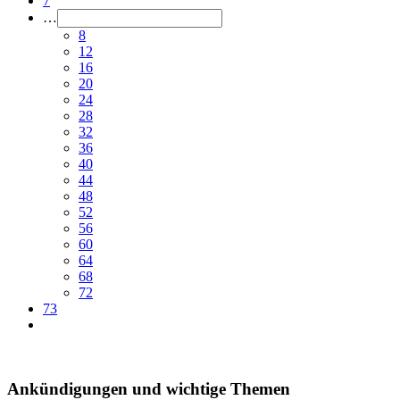
7
…
8
12
16
20
24
28
32
36
40
44
48
52
56
60
64
68
72
73
Ankündigungen und wichtige Themen