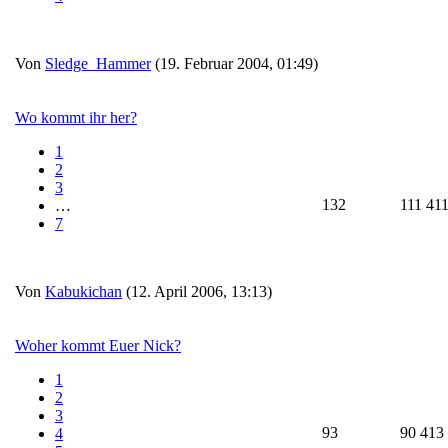
Von
Sledge_Hammer
(19. Februar 2004, 01:49)
Wo kommt ihr her?
1
2
3
132
111 41
…
7
Von
Kabukichan
(12. April 2006, 13:13)
Woher kommt Euer Nick?
1
2
3
93
90 413
4