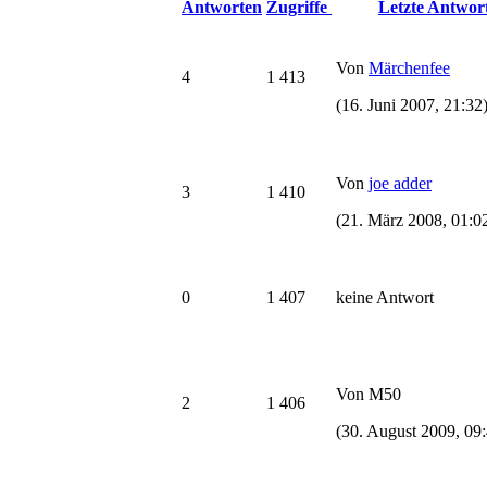
Antworten
Zugriffe
Letzte Antwor
Von
Märchenfee
4
1 413
(16. Juni 2007, 21:32
Von
joe adder
3
1 410
(21. März 2008, 01:0
0
1 407
keine Antwort
Von M50
2
1 406
(30. August 2009, 09