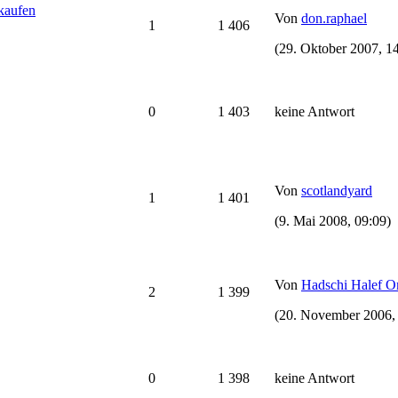
rkaufen
Von
don.raphael
1
1 406
(29. Oktober 2007, 14
0
1 403
keine Antwort
Von
scotlandyard
1
1 401
(9. Mai 2008, 09:09)
Von
Hadschi Halef 
2
1 399
(20. November 2006,
0
1 398
keine Antwort