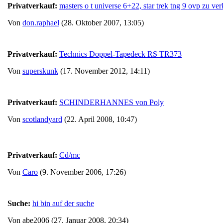
Privatverkauf:
masters o t universe 6+22, star trek tng 9 ovp zu ve
Von
don.raphael
(28. Oktober 2007, 13:05)
Privatverkauf:
Technics Doppel-Tapedeck RS TR373
Von
superskunk
(17. November 2012, 14:11)
Privatverkauf:
SCHINDERHANNES von Poly
Von
scotlandyard
(22. April 2008, 10:47)
Privatverkauf:
Cd/mc
Von
Caro
(9. November 2006, 17:26)
Suche:
hi bin auf der suche
Von abe2006 (27. Januar 2008, 20:34)