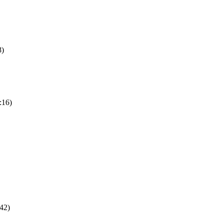
8)
:16)
:42)