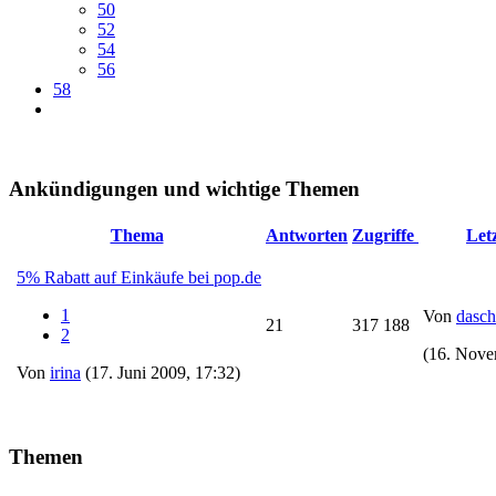
50
52
54
56
58
Ankündigungen und wichtige Themen
Thema
Antworten
Zugriffe
Let
5% Rabatt auf Einkäufe bei pop.de
1
Von
dasc
21
317 188
2
(16. Nove
Von
irina
(17. Juni 2009, 17:32)
Themen