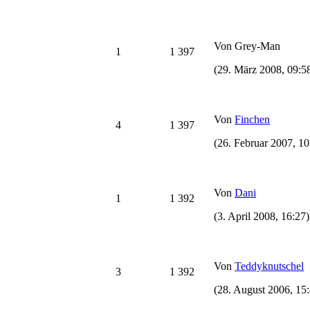
Von Grey-Man
1
1 397
(29. März 2008, 09:5
Von
Finchen
4
1 397
(26. Februar 2007, 10
Von
Dani
1
1 392
(3. April 2008, 16:27)
Von
Teddyknutschel
3
1 392
(28. August 2006, 15