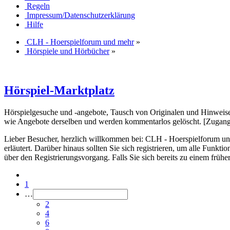
Regeln
Impressum/Datenschutzerklärung
Hilfe
CLH - Hoerspielforum und mehr
»
Hörspiele und Hörbücher
»
Hörspiel-Marktplatz
Hörspielgesuche und -angebote, Tausch von Originalen und Hinwei
wie Angebote derselben und werden kommentarlos gelöscht. [Zugan
Lieber Besucher, herzlich willkommen bei: CLH - Hoerspielforum und meh
erläutert. Darüber hinaus sollten Sie sich registrieren, um alle Funkt
über den Registrierungsvorgang. Falls Sie sich bereits zu einem frühe
1
…
2
4
6