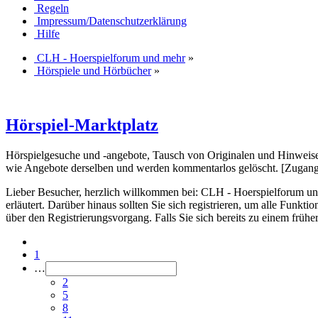
Regeln
Impressum/Datenschutzerklärung
Hilfe
CLH - Hoerspielforum und mehr
»
Hörspiele und Hörbücher
»
Hörspiel-Marktplatz
Hörspielgesuche und -angebote, Tausch von Originalen und Hinwei
wie Angebote derselben und werden kommentarlos gelöscht. [Zugan
Lieber Besucher, herzlich willkommen bei: CLH - Hoerspielforum und meh
erläutert. Darüber hinaus sollten Sie sich registrieren, um alle Funkt
über den Registrierungsvorgang. Falls Sie sich bereits zu einem frühe
1
…
2
5
8