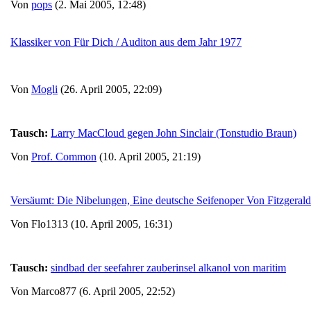
Von
pops
(2. Mai 2005, 12:48)
Klassiker von Für Dich / Auditon aus dem Jahr 1977
Von
Mogli
(26. April 2005, 22:09)
Tausch:
Larry MacCloud gegen John Sinclair (Tonstudio Braun)
Von
Prof. Common
(10. April 2005, 21:19)
Versäumt: Die Nibelungen, Eine deutsche Seifenoper Von Fitzgeral
Von Flo1313 (10. April 2005, 16:31)
Tausch:
sindbad der seefahrer zauberinsel alkanol von maritim
Von Marco877 (6. April 2005, 22:52)