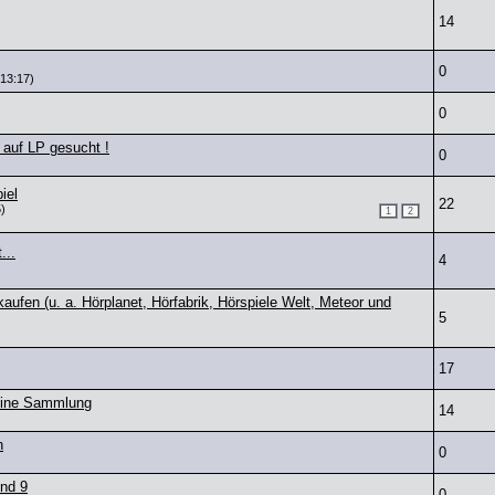
14
0
 13:17)
0
 auf LP gesucht !
0
iel
22
)
1
2
...
4
aufen (u. a. Hörplanet, Hörfabrik, Hörspiele Welt, Meteor und
5
17
seine Sammlung
14
n
0
und 9
0