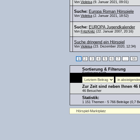
Von
Violeisa
(9. Januar 2021, 09:01)
Suche:
Europa Roman Hörspiele
Von
Violeisa
(2. Januar 2021, 18:52)
Suche:
EUROPA Jugendkalender
Von
FritzKnitz
(22. Januar 2007, 20:16)
Suche dringend ein Hörspiel
Von
Violeisa
(23. Dezember 2020, 12:34)
1
2
3
4
5
6
7
…
58
Sortierung & Filterung
Sortierung nach
Zur Zeit sind neben Ihnen 46
46 Besucher
Statistik:
1 151 Themen - 5 766 Beiträge (0,7 Be