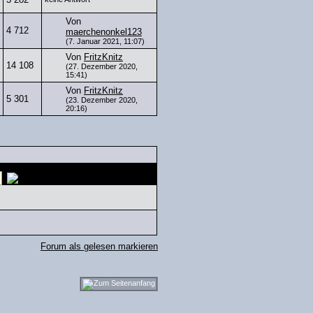
Von
4 712
maerchenonkel123
(7. Januar 2021, 11:07)
Von
FritzKnitz
14 108
(27. Dezember 2020,
15:41)
Von
FritzKnitz
5 301
(23. Dezember 2020,
20:16)
Forum als gelesen markieren