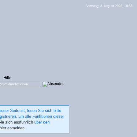
Samstag, 8. August 2026, 10:55
Hilfe
ser Seite ist, lesen Sie sich bitte
gistrieren, um alle Funktionen dieser
ie sich ausführlich
über den
hier anmelden
.