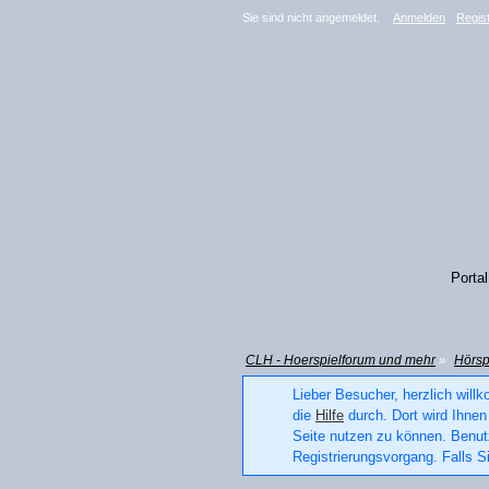
Sie sind nicht angemeldet.
Anmelden
Regist
Portal
CLH - Hoerspielforum und mehr
»
Hörsp
Lieber Besucher, herzlich willk
die
Hilfe
durch. Dort wird Ihnen 
Seite nutzen zu können. Benu
Registrierungsvorgang. Falls Si