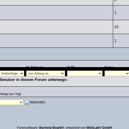
1
10
1
Im Zeitraum
Präfix
Status
 Benutzer in diesem Forum unterwegs:
iträge pro Tag)
Forensoftware:
Burning Board®
, entwickelt von
WoltLab® GmbH