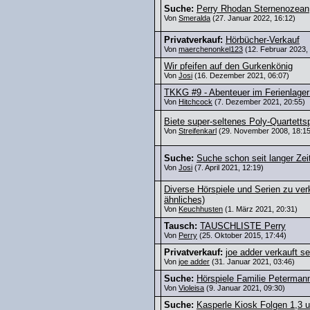
Suche:
Perry Rhodan Sternenozean
Von
Smeralda
(27. Januar 2022, 16:12)
Privatverkauf:
Hörbücher-Verkauf
Von
maerchenonkel123
(12. Februar 2023,
Wir pfeifen auf den Gurkenkönig
Von
Josi
(16. Dezember 2021, 06:07)
TKKG #9 - Abenteuer im Ferienlager
Von
Hitchcock
(7. Dezember 2021, 20:55)
Biete super-seltenes Poly-Quartettsp
Von
Streifenkarl
(29. November 2008, 18:15
Suche:
Suche schon seit langer Zeit
Von
Josi
(7. April 2021, 12:19)
Diverse Hörspiele und Serien zu verk
ähnliches)
Von
Keuchhusten
(1. März 2021, 20:31)
Tausch:
TAUSCHLISTE Perry
Von
Perry
(25. Oktober 2015, 17:44)
Privatverkauf:
joe adder verkauft 
Von
joe adder
(31. Januar 2021, 03:46)
Suche:
Hörspiele Familie Peterman
Von
Violeisa
(9. Januar 2021, 09:30)
Suche:
Kasperle Kiosk Folgen 1,3 