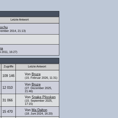
Letzte Antwort
aschu
vember 2014, 21:13)
ina
i 2011, 16:27)
Zugriffe
Letzte Antwort
Von
Bruze
109 146
(15. Februar 2026, 11:31)
Von
Bruze
12 010
(27. Dezember 2025,
21:46)
Von
Snake Plissken
31 066
(15. September 2025,
17:15)
Von
Ma Dalton
15 470
(18. Juni 2024, 16:20)