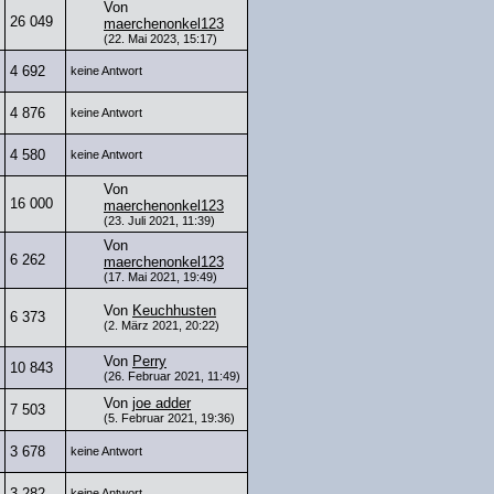
Von
26 049
maerchenonkel123
(22. Mai 2023, 15:17)
4 692
keine Antwort
4 876
keine Antwort
4 580
keine Antwort
Von
16 000
maerchenonkel123
(23. Juli 2021, 11:39)
Von
6 262
maerchenonkel123
(17. Mai 2021, 19:49)
Von
Keuchhusten
6 373
(2. März 2021, 20:22)
Von
Perry
10 843
(26. Februar 2021, 11:49)
Von
joe adder
7 503
(5. Februar 2021, 19:36)
3 678
keine Antwort
3 282
keine Antwort