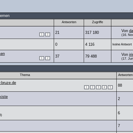
hemen
Antworten
Zugriffe
Von
d
21
317 180
1
2
(16. No
0
4 116
keine Antwort
sen
Von
ir
37
79 488
1
2
(17. Jun
Thema
Antworten
.bruze.de
88
1
2
3
4
5
kiste
2
6
8)
7