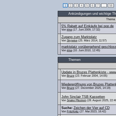
1
2
3
4
5
6
7
…
58
Ankündigungen und wichtige T
Thema
5% Rabatt auf Einkäufe bei pop.de
Von
irina
(17. Juni 2009, 17:32)
Zugang zum Marktplatz
Von
Skywise
(25. März 2014, 11:57)
marktplatz vorübergehend geschlos
Von
irina
(10. Juni 2010, 12:45)
Themen
Update in Bruzes Plattenkiste - www
Von
Bruze
(23. Februar 2004, 14:05)
Wiedereröffnung von Bruzes Platten
Von
Bruze
(27. Dezember 2025, 14:19)
John Sinclair TSB Kassetten
Von
Snake Plissken
(28. August 2025, 22:4
Suche:
Zeichen der Vier auf CD
Von
FritzKnitz
(27. Mai 2023, 16:42)