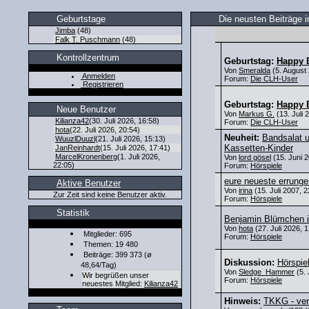
Geburtstage
Die neusten Beiträge 
Jimba
(48)
Falk T. Puschmann
(48)
Kontrollzentrum
Geburtstag:
Happy B
Von
Smeralda
(5. August 
Anmelden
Forum:
Die CLH-User
Registrieren
Geburtstag:
Happy B
Neue Benutzer
Von
Markus G.
(13. Juli 
Kilianza42
(30. Juli 2026, 16:58)
Forum:
Die CLH-User
hota
(22. Juli 2026, 20:54)
Neuheit:
Bandsalat u
WuuzlDuuzl
(21. Juli 2026, 15:13)
Kassetten-Kinder
JanReinhardt
(15. Juli 2026, 17:41)
MarcelKronenberg
(1. Juli 2026,
Von
lord gösel
(15. Juni 2
22:05)
Forum:
Hörspiele
eure neueste errunge
Aktive Benutzer
Von
irina
(15. Juli 2007, 2
Zur Zeit sind keine Benutzer aktiv.
Forum:
Hörspiele
Statistik
Benjamin Blümchen i
Von
hota
(27. Juli 2026, 1
Mitglieder: 695
Forum:
Hörspiele
Themen: 19 480
Beiträge: 399 373 (ø
Diskussion:
Hörspiel
48,64/Tag)
Von
Sledge_Hammer
(5. 
Wir begrüßen unser
Forum:
Hörspiele
neuestes Mitglied:
Kilianza42
Hinweis:
TKKG - ver