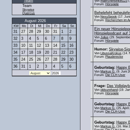
Team
Von
maerchenonkel123
(
Forum:
Hörspiele
Team
Skywise
Behelefeht beheulefe
Quercus
Von
NexuSpook
(17. Juni
Forum:
Recherchen im Ar
August 2026
KW
Mo
Di
Mi
Do
Fr
Sa
So
Ein neuer Hörspielp
31
27
28
29
30
31
1
2
Hörspielpodcast auf 
Von
Julius
(29. September
32
3
4
5
6
7
8
9
Forum:
Hörspiele
33
10
11
12
13
14
15
16
Humor:
Skywise-Sig
34
17
18
19
20
21
22
23
Von
LibussaKrokus
(14. 
Forum:
Plauderecke
35
24
25
26
27
28
29
30
36
31
1
2
3
4
5
6
Geburtstag:
Happy B
Von
Markus G.
(9. Juni 2
Forum:
Die CLH-User
Frage:
Das Vollplayba
Von
oldsurehand
(19. Jan
Forum:
Hörspiele
Geburtstag:
Happy B
Von
Markus G.
(25. April
Forum:
Die CLH-User
Geburtstag:
Happy B
Von
Markus G.
(16. Mai 
Forum:
Die CLH-User