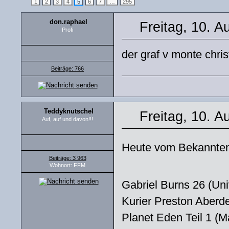
1
2
3
4
5
6
7
…
295
don.raphael
Freitag, 10. A
Profi
der graf v monte chris
Beiträge: 766
Teddyknutschel
Freitag, 10. A
Auf, auf und davon!!!
Heute vom Bekannte
Beiträge: 3 963
Wohnort: FFM
Gabriel Burns 26 (Uni
Kurier Preston Aberde
Planet Eden Teil 1 (Ma