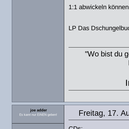
1:1 abwickeln können,
LP Das Dschungelbu
"Wo bist du g
joe adder
Freitag, 17. A
Es kann nur EINEN geben!
CDs: