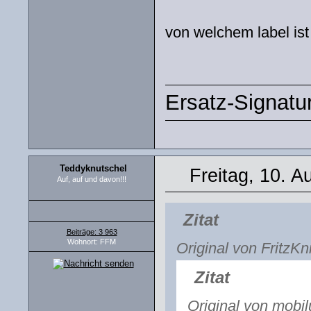
von welchem label ist
Ersatz-Signatu
Teddyknutschel
Freitag, 10. A
Auf, auf und davon!!!
Zitat
Beiträge: 3 963
Wohnort: FFM
Original von FritzKn
Zitat
Original von mobil