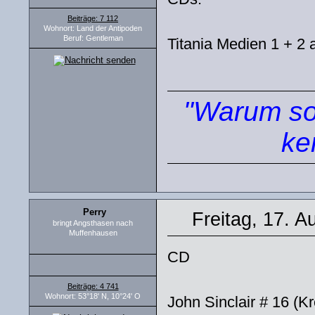
Beiträge: 7 112
Wohnort: Land der Antipoden
Beruf: Gentleman
Titania Medien 1 + 2 
"Warum sol
ke
Perry
Freitag, 17. A
bringt Angsthasen nach
Muffenhausen
CD
Beiträge: 4 741
Wohnort: 53°18' N, 10°24' O
John Sinclair # 16 (K