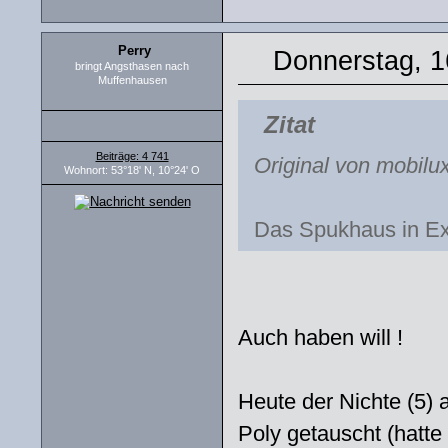
Perry
Donnerstag, 1
bringt Angsthasen nach
Muffenhausen
Zitat
Beiträge: 4 741
Original von mobilu
Wohnort: 53°18' N, 10°24' O
Das Spukhaus in E
Auch haben will !
Heute der Nichte (5)
Poly getauscht (hatte