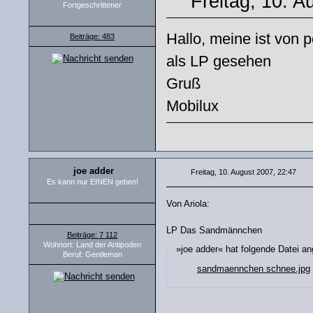
Freitag, 10. A
Fortgeschrittener
Hallo, meine ist von 
Beiträge: 483
als LP gesehen
Gruß
Mobilux
joe adder
Freitag, 10. August 2007, 22:47
Es kann nur EINEN geben!
Von Ariola:
LP Das Sandmännchen
Beiträge: 7 112
Wohnort: Land der Antipoden
»joe adder« hat folgende Datei a
Beruf: Gentleman
sandmaennchen schnee.jpg