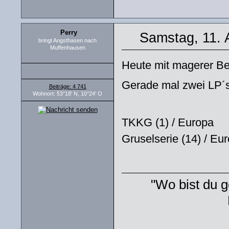
Perry
Samstag, 11. 
bringt Angsthasen nach
Muffenhausen
Heute mit magerer Be
Gerade mal zwei LP´
Beiträge: 4 741
Wohnort: 53°18' N, 10°24' O
TKKG (1) / Europa
Gruselserie (14) / Eu
"Wo bist du g