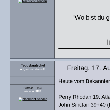
"Wo bist du g
Teddyknutschel
Freitag, 17. A
Auf, auf und davon!!!
Heute vom Bekannten 
Beiträge: 3 963
Wohnort: FFM
Perry Rhodan 19: Atl
John Sinclair 39+40 