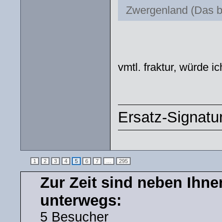
Zwergenland (Das b
vmtl. fraktur, würde i
Ersatz-Signatu
1
2
3
4
5
6
7
…
295
Zur Zeit sind neben Ihn
unterwegs:
5 Besucher