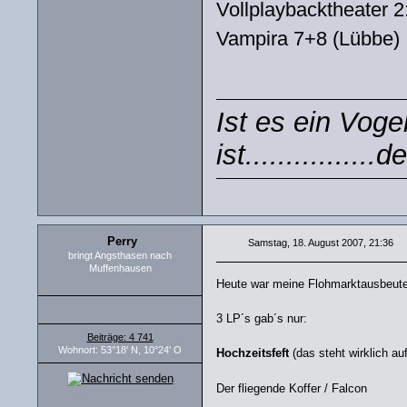
Vollplaybacktheater 
Vampira 7+8 (Lübbe)
Ist es ein Voge
ist...............
Perry
Samstag, 18. August 2007, 21:36
bringt Angsthasen nach
Muffenhausen
Heute war meine Flohmarktausbeute
3 LP´s gab´s nur:
Beiträge: 4 741
Wohnort: 53°18' N, 10°24' O
Hochzeitsfeft
(das steht wirklich a
Der fliegende Koffer / Falcon