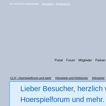
Sie sind nicht angemeldet.
Anmelden
Registrieren
Portal
Forum
Mitglieder
Partner
CLH - Hoerspielforum und mehr
»
Hörspiele und Hörbücher
»
Hörspiele
Lieber Besucher, herzlich
Hoerspielforum und mehr. 