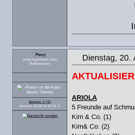
Perry
Dienstag, 20. 
bringt Angsthasen nach
Muffenhausen
AKTUALISIERU
ARIOLA
Beiträge: 4 741
5 Freunde auf Schmu
Wohnort: 53°18' N, 10°24' O
Kim & Co. (1)
Kim& Co. (2)