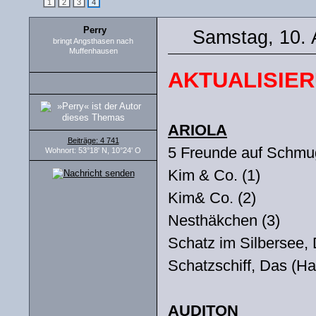
1
2
3
4
Perry
Samstag, 10. A
bringt Angsthasen nach
Muffenhausen
AKTUALISIERU
ARIOLA
Beiträge: 4 741
5 Freunde auf Schmu
Wohnort: 53°18' N, 10°24' O
Kim & Co. (1)
Kim& Co. (2)
Nesthäkchen (3)
Schatz im Silbersee,
Schatzschiff, Das (H
AUDITON