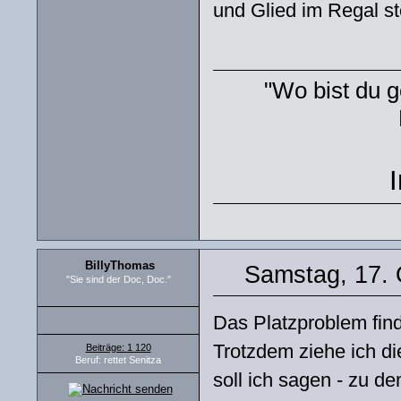
und Glied im Regal s
"Wo bist du g
BillyThomas
Samstag, 17. 
"Sie sind der Doc, Doc."
Das Platzproblem find
Trotzdem ziehe ich die
Beiträge: 1 120
Beruf: rettet Senitza
soll ich sagen - zu de