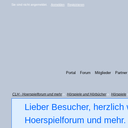
Sie sind nicht angemeldet.
Anmelden
Registrieren
Portal
Forum
Mitglieder
Partner
CLH - Hoerspielforum und mehr
»
Hörspiele und Hörbücher
»
Hörspiele
Lieber Besucher, herzlich
Hoerspielforum und mehr. 