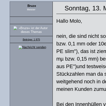
Bruze
Sonntag, 13. 
Meister
Hallo Molo,
nein, die sind nicht s
Beiträge: 1 875
bzw. 0,1 mm oder 10er
PE slim"), das ist zi
mµ bzw. 0,15 mm) benu
aus PE")und testweis
Stückzahlen man da s
weitgehend noch in d
meinen Kunden zumu
Bei den Innenhüllen 