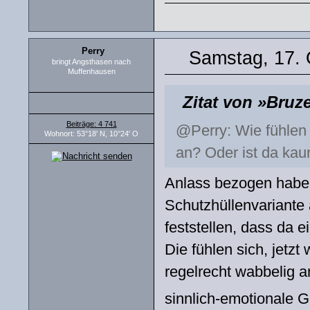
Perry
Samstag, 17. 
bringt Angsthasen nach
Muffenhausen
Zitat von »Bruz
Beiträge: 4 741
@Perry: Wie fühlen 
Wohnort: 53°18' N, 10°24' O
an? Oder ist da ka
Anlass bezogen habe i
Schutzhüllenvariant
feststellen, dass da e
Die fühlen sich, jetz
regelrecht wabbelig a
sinnlich-emotionale Ge