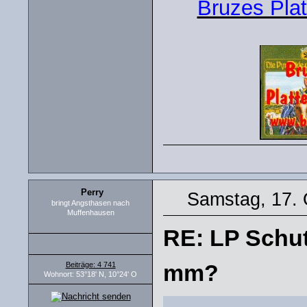
Bruzes Plat
Perry
Samstag, 17. 
bringt Angsthasen nach
Muffenhausen
RE: LP Schut
mm?
Beiträge: 4 741
Wohnort: 53°18' N, 10°24' O