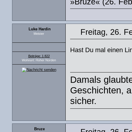
»Bruze« (26. Feb
Luke Hardin
Freitag, 26. F
Meister
Hast Du mal einen L
Beiträge: 1 822
Wohnort: Hoher Norden
Damals glaubte
Geschichten, ab
sicher.
Bruze