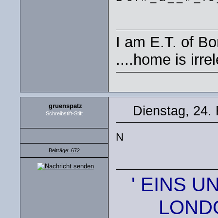
I am E.T. of Bor
....home is irre
gruenspatz
Dienstag, 24.
Schreibstift-Stift
N
Beiträge: 672
' EINS U
LONDO