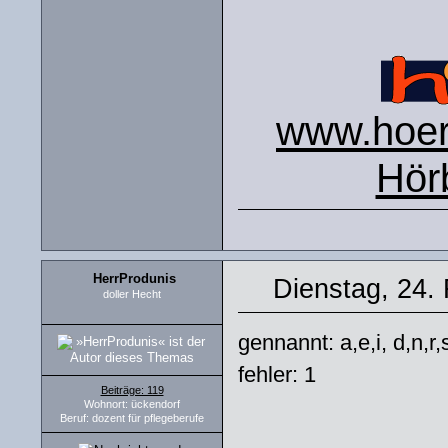
www.hoers
Hör
HerrProdunis
Dienstag, 24.
doller Hecht
gennannt: a,e,i, d,n,r,
fehler: 1
Beiträge: 119
Wohnort: ückendorf
Beruf: dozent für pflegeberufe