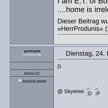
I am E.T. of Bor
....home is irre
Dieser Beitrag wu
»HerrProdunis« (
gruenspatz
Dienstag, 24.
Schreibstift-Stift
D
Beiträge: 672
@ Skywise: