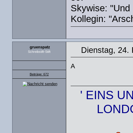
Skywise: "Und d
Kollegin: "Arsch
gruenspatz
Dienstag, 24.
Schreibstift-Stift
A
Beiträge: 672
' EINS U
LONDO