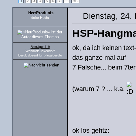
1
2
3
4
5
6
7
…
912
HerrProdunis
Dienstag, 24.
doller Hecht
HSP-Hangm
ok, da ich keinen te
Beiträge: 119
Wohnort: ückendorf
Beruf: dozent für pflegeberufe
das ganze mal auf
7 Falsche... beim 7ten
(warum 7 ? ... k.a.
ok los gehtz: