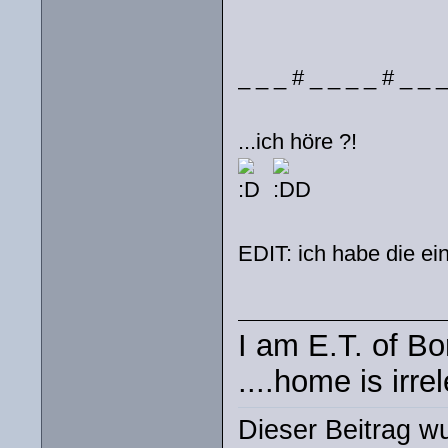
_ _ _ # _ _ _ _ # _ _ _
...ich höre ?!
EDIT: ich habe die ein
I am E.T. of Bor
....home is irre
Dieser Beitrag wu