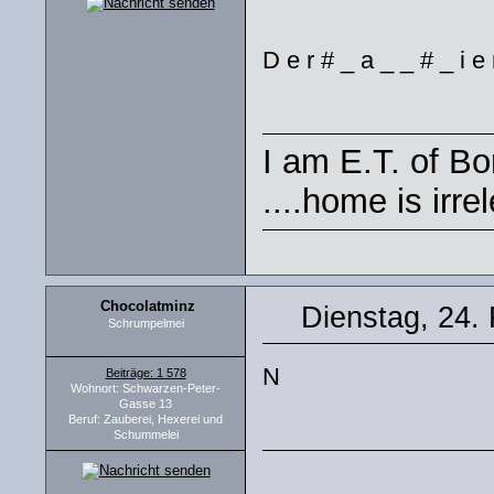
D e r # _ a _ _ # _ i e 
I am E.T. of Bor
....home is irre
Chocolatminz
Dienstag, 24.
Schrumpelmei
N
Beiträge: 1 578
Wohnort: Schwarzen-Peter-
Gasse 13
Beruf: Zauberei, Hexerei und
Schummelei