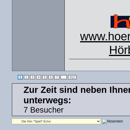
www.hoers
Hör
1
2
3
4
5
6
7
…
912
Zur Zeit sind neben Ihn
unterwegs:
7 Besucher