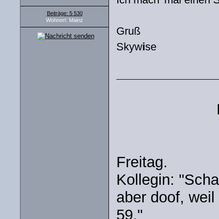
Beiträge: 5 530
Wohnort: Mainz
Gruß
Skyw
i
se
Freitag.
Kollegin: "Schau
aber doof, weil 
59."