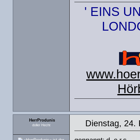
' EINS U
LONDO
www.hoers
Hör
HerrProdunis
Dienstag, 24.
doller Hecht