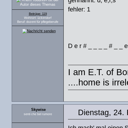
gennannt: d, e,r,s
fehler: 1
Beiträge: 119
Wohnort: ückendorf
Beruf: dozent für pflegeberufe
D e r # _ _ _ _ # _ _ e
I am E.T. of Bor
....home is irre
Skywise
Dienstag, 24.
senti che bel rumore
Ich mach' mal einen S