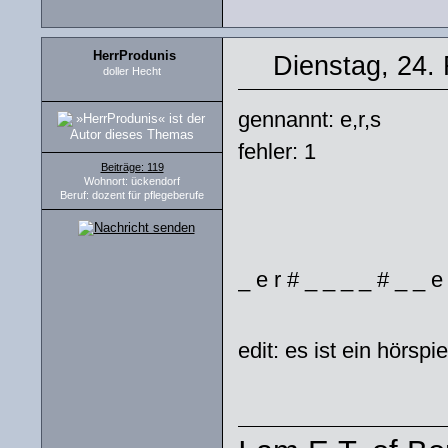
HerrProdunis
Dienstag, 24.
doller Hecht
gennannt: e,r,s
fehler: 1
Beiträge: 119
Wohnort: ückendorf
Beruf: dozent für pflegeberufe
_ e r # _ _ _ _ # _ _ e
edit: es ist ein hörspi