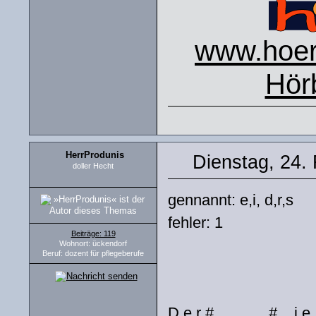
www.hoers
Hör
HerrProdunis
Dienstag, 24.
doller Hecht
gennannt: e,i, d,r,s
fehler: 1
Beiträge: 119
Wohnort: ückendorf
Beruf: dozent für pflegeberufe
D e r # _ _ _ _ # _ i e 