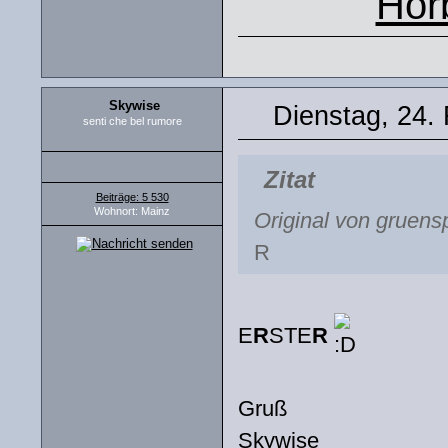
Hör
Skywise
Dienstag, 24.
senti che bel rumore
Zitat
Beiträge: 5 530
Wohnort: Mainz
Original von gruens
R
E
R
STE
R
Gruß
Skywise