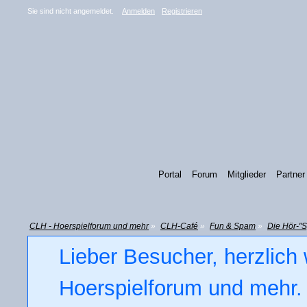
Sie sind nicht angemeldet.
Anmelden
Registrieren
Portal
Forum
Mitglieder
Partner
CLH - Hoerspielforum und mehr
»
CLH-Café
»
Fun & Spam
»
Die Hör-"S
Lieber Besucher, herzlich
Hoerspielforum und mehr. 