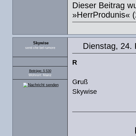
Dieser Beitrag wu
»HerrProdunis« (
Skywise
Dienstag, 24.
senti che bel rumore
R
Beiträge: 5 530
Wohnort: Mainz
G
r
uß
Skywise