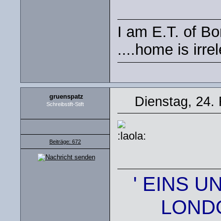
I am E.T. of Bor
....home is irre
gruenspatz
Dienstag, 24.
Schreibstift-Stift
Beiträge: 672
' EINS U
LONDO