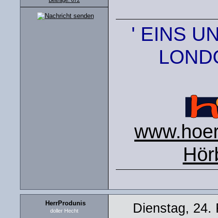
Beiträge: 672
' EINS U
LONDO
www.hoers
Hör
HerrProdunis
Dienstag, 24.
doller Hecht