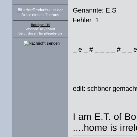
Genannte: E,S
Fehler: 1
Beiträge: 119
Wohnort: ückendorf
Beruf: dozent für pflegeberufe
_ e _ # _ _ _ _ # _ _ e
edit: schöner gemach
I am E.T. of Bor
....home is irre