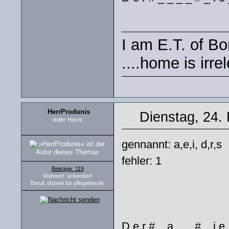
I am E.T. of Bor
....home is irre
HerrProdunis
Dienstag, 24.
doller Hecht
gennannt: a,e,i, d,r,s
fehler: 1
Beiträge: 119
Wohnort: ückendorf
Beruf: dozent für pflegeberufe
D e r # _ a _ _ # _ i e 