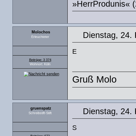
»HerrProdunis« (
Molochos
Dienstag, 24.
Erleuchteter
E
Beiträge: 3 374
Wohnort: Köln
Gruß Molo
gruenspatz
Dienstag, 24.
Schreibstift-Stift
S