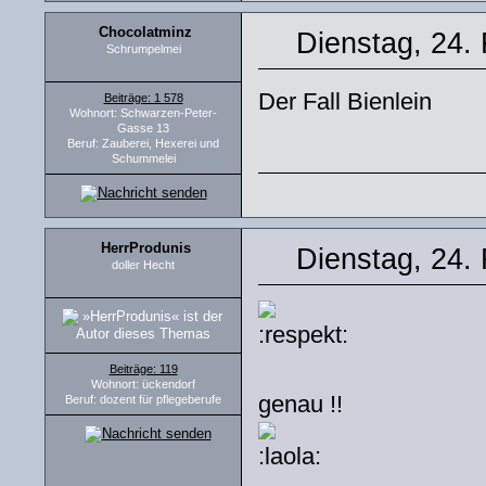
Chocolatminz
Dienstag, 24.
Schrumpelmei
Der Fall Bienlein
Beiträge: 1 578
Wohnort: Schwarzen-Peter-
Gasse 13
Beruf: Zauberei, Hexerei und
Schummelei
HerrProdunis
Dienstag, 24.
doller Hecht
Beiträge: 119
Wohnort: ückendorf
genau !!
Beruf: dozent für pflegeberufe