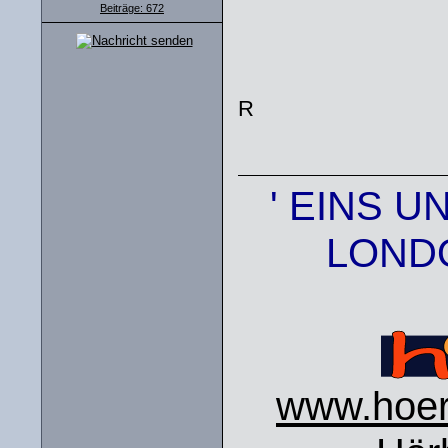
Beiträge: 672
R
' EINS U
LONDO
www.hoers