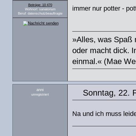
Beiträge: 10 470
immer nur potter - pott
Wohnort: sanatorium
Beruf: datenschutzbeauftragte
»Alles, was Spaß m
oder macht dick. I
einmal.« (Mae We
anni
Sonntag, 22. 
unregistriert
Na und ich muss lei