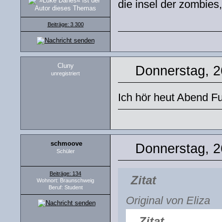
die insel der zombies
Beiträge: 3 300
Cluny
Donnerstag, 2
unregistriert
Ich hör heut Abend F
schmoove
Donnerstag, 2
Schüler
Beiträge: 134
Zitat
Wohnort: Braunschweig
Beruf: Student
Original von Eliza
Zitat