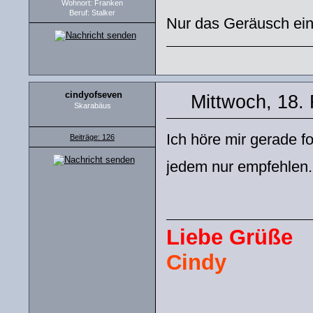
Wohnort: Franken
Beruf: Stalker
Nur das Geräusch ein
cindyofseven
Mittwoch, 18.
Skarabäus
Ich höre mir gerade f
Beiträge: 126
jedem nur empfehlen.
Liebe Grüße
Cindy