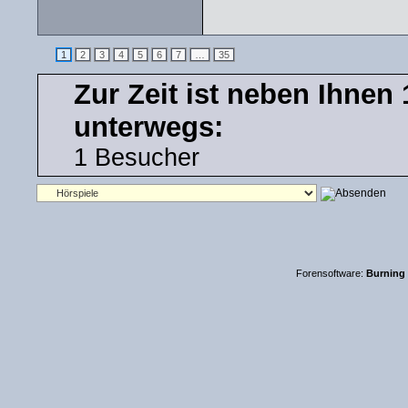
1
2
3
4
5
6
7
…
35
Zur Zeit ist neben Ihne
unterwegs:
1 Besucher
Forensoftware:
Burning