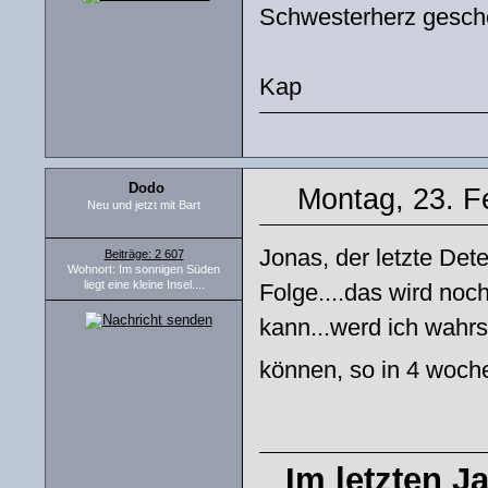
Schwesterherz gesche
Kap
Dodo
Montag, 23. F
Neu und jetzt mit Bart
Jonas, der letzte Det
Beiträge: 2 607
Wohnort: Im sonnigen Süden
liegt eine kleine Insel....
Folge....das wird noc
kann...werd ich wahrs
können, so in 4 woc
Im letzten J