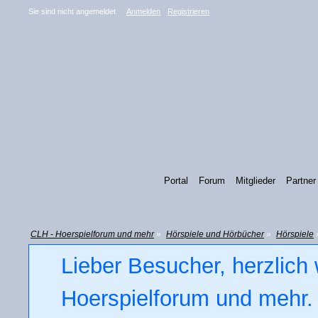
Sie sind nicht angemeldet.
Anmelden
Registrieren
Portal
Forum
Mitglieder
Partner
CLH - Hoerspielforum und mehr
»
Hörspiele und Hörbücher
»
Hörspiele
Lieber Besucher, herzlich
Hoerspielforum und mehr. 