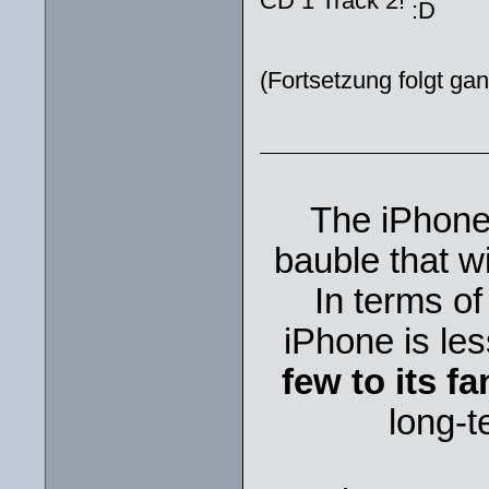
CD 1 Track 2!
(Fortsetzung folgt gan
The iPhone 
bauble that wi
In terms of
iPhone is less
few to its fa
long-t