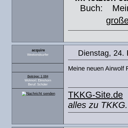
Buch:
Mei
große
acquire
Dienstag, 24.
Weekendsurfer
Meine neuen Airwolf 
Beiträge: 1 084
Wohnort: Elmshorn
Beruf: Schüler
TKKG-Site.de
alles zu TKKG.