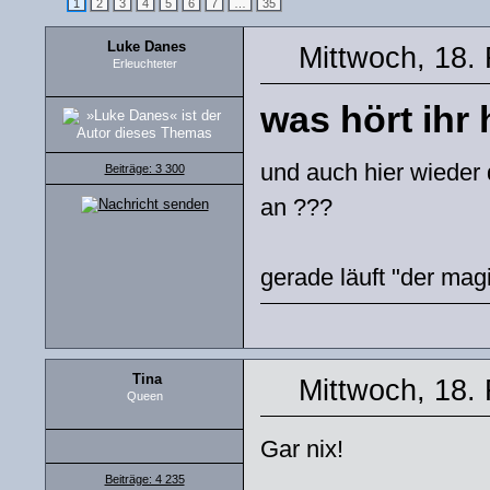
1
2
3
4
5
6
7
…
35
Luke Danes
Mittwoch, 18.
Erleuchteter
was hört ihr
und auch hier wieder 
Beiträge: 3 300
an ???
gerade läuft "der magi
Tina
Mittwoch, 18.
Queen
Gar nix!
Beiträge: 4 235