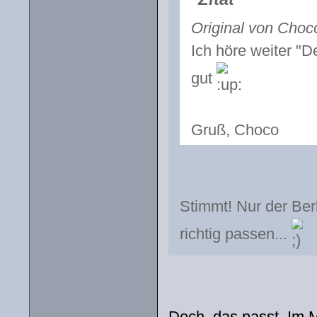
Original von Choc
Ich höre weiter "De
gut
Gruß, Choco
Stimmt! Nur der Berl
richtig passen...
Doch, das passt. Im M