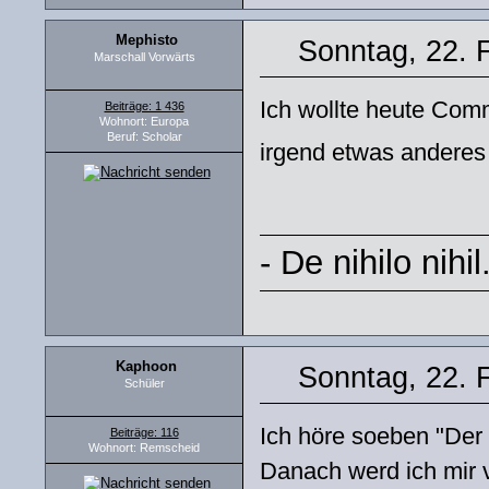
Mephisto
Sonntag, 22. 
Marschall Vorwärts
Ich wollte heute Comm
Beiträge: 1 436
Wohnort: Europa
Beruf: Scholar
irgend etwas anderes
- De nihilo nihi
Kaphoon
Sonntag, 22. 
Schüler
Ich höre soeben "Der N
Beiträge: 116
Wohnort: Remscheid
Danach werd ich mir v