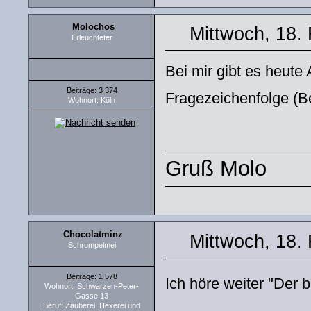
Molochos
Mittwoch, 18.
Erleuchteter
Bei mir gibt es heute
Beiträge: 3 374
Fragezeichenfolge (B
Wohnort: Köln
Gruß Molo
Chocolatminz
Mittwoch, 18.
Schrumpelmei
Beiträge: 1 578
Ich höre weiter "Der b
Wohnort: Schwarzen-Peter-
Gasse 13
Beruf: Zauberei, Hexerei und