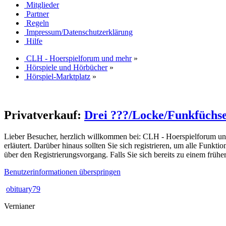
Mitglieder
Partner
Regeln
Impressum/Datenschutzerklärung
Hilfe
CLH - Hoerspielforum und mehr
»
Hörspiele und Hörbücher
»
Hörspiel-Marktplatz
»
Privatverkauf:
Drei ???/Locke/Funkfüch
Lieber Besucher, herzlich willkommen bei: CLH - Hoerspielforum und meh
erläutert. Darüber hinaus sollten Sie sich registrieren, um alle Funkt
über den Registrierungsvorgang. Falls Sie sich bereits zu einem frühe
Benutzerinformationen überspringen
obituary79
Vernianer