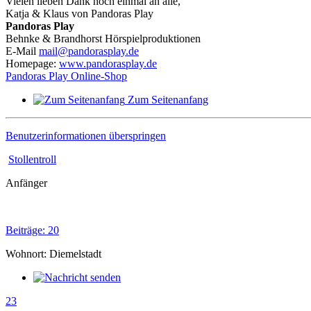
Vielen lieben Dank noch einmal an alle,
Katja & Klaus von Pandoras Play
Pandoras Play
Behnke & Brandhorst Hörspielproduktionen
E-Mail
mail@pandorasplay.de
Homepage:
www.pandorasplay.de
Pandoras Play Online-Shop
Zum Seitenanfang
Benutzerinformationen überspringen
Stollentroll
Anfänger
Beiträge: 20
Wohnort: Diemelstadt
23