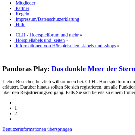
Mitglieder
Partner
Regeln
Impressum/Datenschutzerklärung
Hilfe
CLH - Hoerspielforum und mehr
»
Hörspiellabels und -seiten
»
Informationen von Hörspielseiten, -labels und -shops
»
Pandoras Play:
Das dunkle Meer der Stern
Lieber Besucher, herzlich willkommen bei: CLH - Hoerspielforum und meh
erläutert. Darüber hinaus sollten Sie sich registrieren, um alle Funkt
über den Registrierungsvorgang. Falls Sie sich bereits zu einem frühe
1
2
Benutzerinformationen überspringen