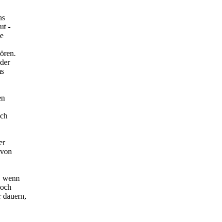
as
ut -
ie
ören.
der
ms
en
uch
er
 von
, wenn
noch
 dauern,