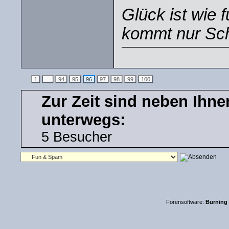
Glück ist wie 
kommt nur Sch
1
…
94
95
96
97
98
99
100
Zur Zeit sind neben Ihn
unterwegs:
5 Besucher
Forensoftware:
Burning