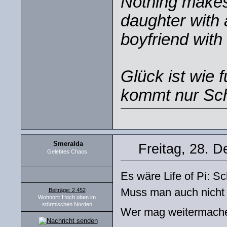
Nothing makes 
daughter with 
boyfriend with 
Glück ist wie 
kommt nur Sch
Smeralda
Freitag, 28. 
Gelebtes Chaos
Es wäre Life of Pi: S
Muss man auch nicht
Beiträge: 2 452
Wohnort: Hoch oben im
stürmischen Norden
Wer mag weitermac