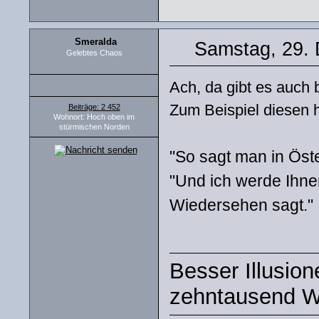
Smeralda
Samstag, 29.
Gelebtes Chaos
Ach, da gibt es auch 
Zum Beispiel diesen h
Beiträge: 2 452
Wohnort: Hoch oben im
stürmischen Norden
"So sagt man in Öst
"Und ich werde Ihnen
Wiedersehen sagt."
Besser Illusio
zehntausend W