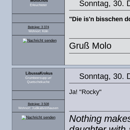
Molochos
Sonntag, 30. 
Erleuchteter
"Die is'n bisschen d
Beiträge: 3 374
Wohnort: Köln
Gruß Molo
LibussaKrokus
Sonntag, 30. 
Grumbeersupp un'
Quetschekuche
Ja! "Rocky"
Beiträge: 3 508
Wohnort: Judikativenhausen
Nothing makes 
daughter with 