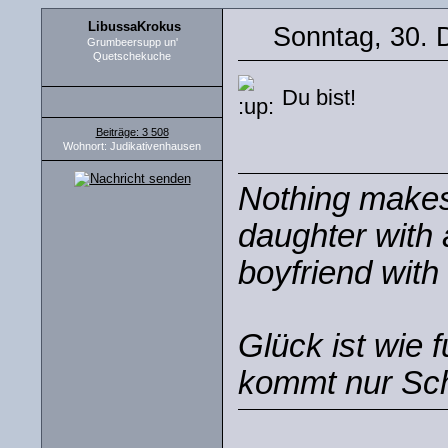
LibussaKrokus
Sonntag, 30. 
Grumbeersupp un'
Quetschekuche
Du bist!
Beiträge: 3 508
Wohnort: Judikativenhausen
Nothing makes 
daughter with 
boyfriend with 
Glück ist wie 
kommt nur Sch