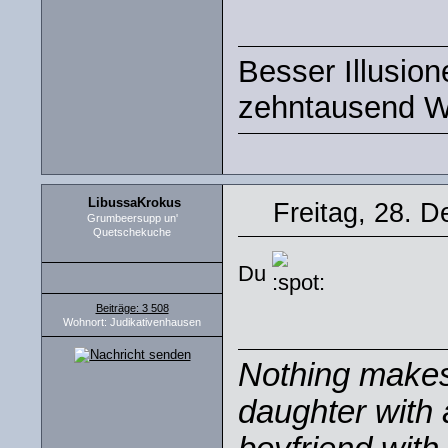
Besser Illusio
zehntausend W
LibussaKrokus
Freitag, 28. 
Grumbeersupp un'
Quetschekuche
Du
Beiträge: 3 508
Wohnort: Judikativenhausen
Nothing makes 
daughter with 