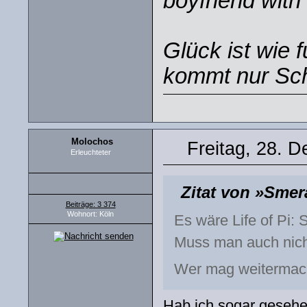
boyfriend with 
Glück ist wie 
kommt nur Sch
Molochos
Freitag, 28. 
Erleuchteter
Zitat von »Smer
Beiträge: 3 374
Wohnort: Köln
Es wäre Life of Pi: 
Muss man auch nich
Wer mag weiterma
Hab ich sogar gesehen