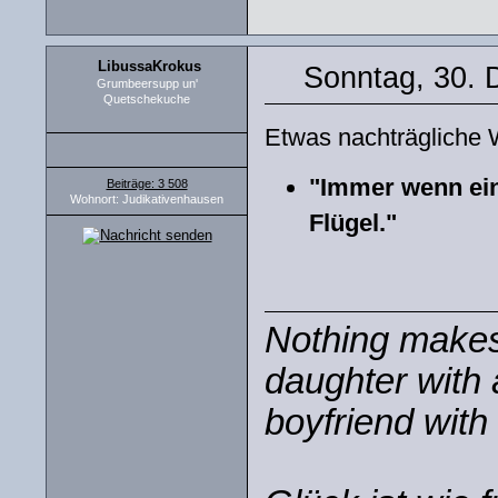
LibussaKrokus
Sonntag, 30. 
Grumbeersupp un'
Quetschekuche
Etwas nachträgliche 
"Immer wenn ein
Beiträge: 3 508
Wohnort: Judikativenhausen
Flügel."
Nothing makes 
daughter with 
boyfriend with 