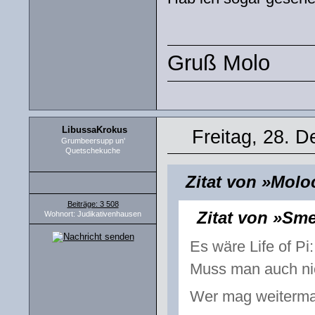
Gruß Molo
LibussaKrokus
Freitag, 28. 
Grumbeersupp un'
Quetschekuche
Zitat von »Mol
Beiträge: 3 508
Zitat von »Sm
Wohnort: Judikativenhausen
Es wäre Life of Pi
Muss man auch ni
Wer mag weiterm