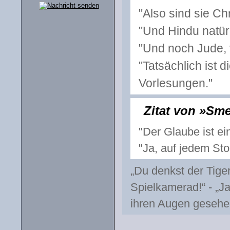
"Also sind sie Ch
"Und Hindu natürl
"Und noch Jude, 
"Tatsächlich ist
Vorlesungen."
Zitat von »Sm
"Der Glaube ist ei
"Ja, auf jedem St
„Du denkst der Tiger 
Spielkamerad!“ - „J
ihren Augen gesehe