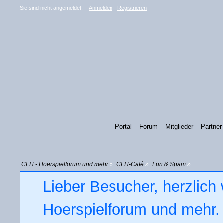
Sie sind nicht angemeldet.
Anmelden
Registrieren
Portal
Forum
Mitglieder
Partner
CLH - Hoerspielforum und mehr
»
CLH-Café
»
Fun & Spam
»
Lieber Besucher, herzlich
Hoerspielforum und mehr. 