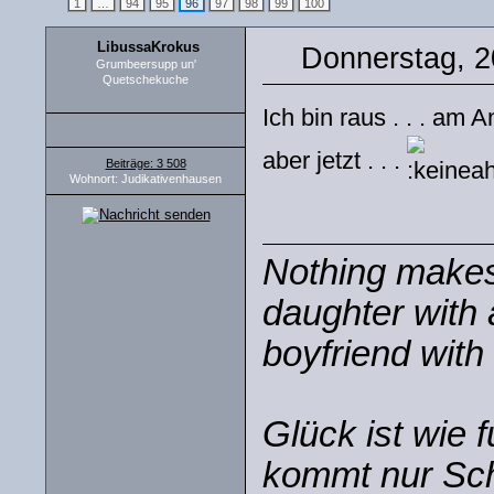
1
…
94
95
96
97
98
99
100
LibussaKrokus
Donnerstag, 2
Grumbeersupp un'
Quetschekuche
Ich bin raus . . . am 
aber jetzt . . .
Beiträge: 3 508
Wohnort: Judikativenhausen
Nothing makes 
daughter with 
boyfriend with 
Glück ist wie 
kommt nur Sch