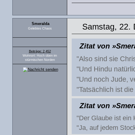
Smeralda
Samstag, 22.
Gelebtes Chaos
Zitat von »Smer
Beiträge: 2 452
Wohnort: Hoch oben im
"Also sind sie Chr
stürmischen Norden
"Und Hindu natürli
"Und noch Jude, v
"Tatsächlich ist d
Zitat von »Smer
"Der Glaube ist ein 
"Ja, auf jedem Stoc