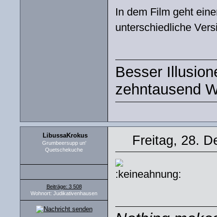
In dem Film geht eine
unterschiedliche Ver
Besser Illusio
zehntausend W
LibussaKrokus
Freitag, 28. 
Grumbeersupp un'
Quetschekuche
Beiträge: 3 508
Wohnort: Judikativenhausen