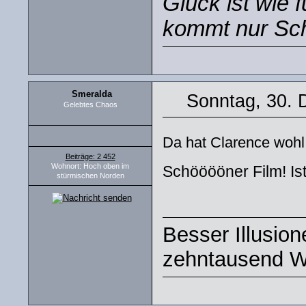
Glück ist wie 
kommt nur Sch
Smeralda
Sonntag, 30. 
Gelebtes Chaos
Da hat Clarence woh
Beiträge: 2 452
Wohnort: Hoch oben im
Schööööner Film! Is
stürmischen Norden
Besser Illusio
zehntausend W