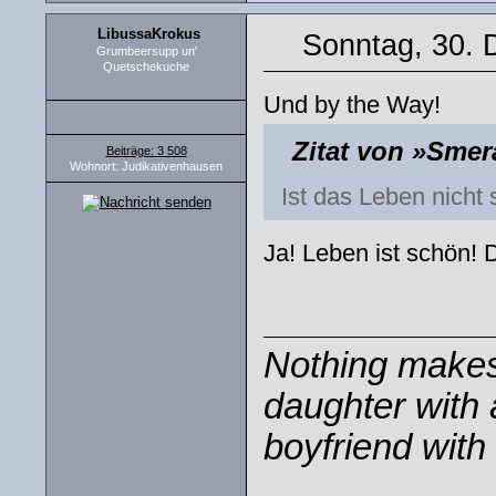
LibussaKrokus
Sonntag, 30. 
Grumbeersupp un'
Quetschekuche
Und by the Way!
Zitat von »Smer
Beiträge: 3 508
Wohnort: Judikativenhausen
Ist das Leben nicht
Ja! Leben ist schön! 
Nothing makes 
daughter with 
boyfriend with 