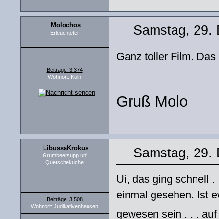
Molochos
Samstag, 29.
Erleuchteter
Ganz toller Film. Das 
Beiträge: 3 374
Wohnort: Köln
Gruß Molo
LibussaKrokus
Samstag, 29.
Grumbeersupp un'
Quetschekuche
Ui, das ging schnell . 
einmal gesehen. Ist e
Beiträge: 3 508
Wohnort: Judikativenhausen
gewesen sein . . . au