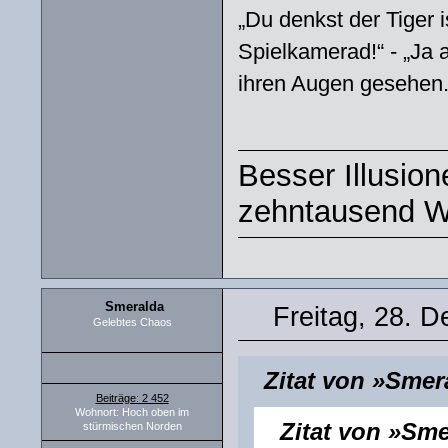
„Du denkst der Tiger i
Spielkamerad!“ - „Ja 
ihren Augen gesehen.
Besser Illusio
zehntausend W
Smeralda
Freitag, 28. 
Gelebtes Chaos
Zitat von »Smer
Beiträge: 2 452
Wohnort: Hoch oben im
Zitat von »Sm
stürmischen Norden