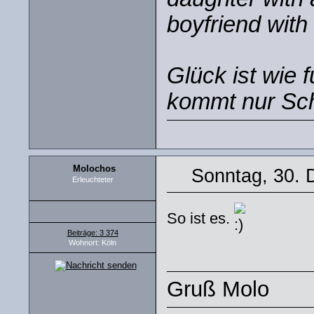
boyfriend with 
Glück ist wie 
kommt nur Sch
Molochos
Sonntag, 30. 
Erleuchteter
So ist es.
Beiträge: 3 374
Wohnort: Köln
Gruß Molo