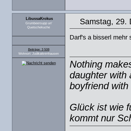
LibussaKrokus
Samstag, 29.
Grumbeersupp un'
Quetschekuche
Darf's a bisserl mehr 
Beiträge: 3 508
Wohnort: Judikativenhausen
Nothing makes 
daughter with 
boyfriend with 
Glück ist wie 
kommt nur Sch